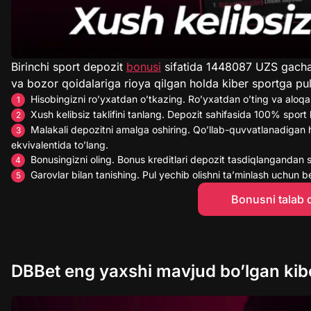
Birinchi sport depozit
bonusi
sifatida 1448087 UZS gacha o
va bozor qoidalariga rioya qilgan holda kiber sportga pul 
Hisobingizni ro’yxatdan o’tkazing. Ro’yxatdan o’ting va aloqa
Xush kelibsiz taklifini tanlang. Depozit sahifasida 100% sport 
Malakali depozitni amalga oshiring. Qo’llab-quvvatlanadigan
ekvivalentida to’lang.
Bonusingizni oling. Bonus kreditlari depozit tasdiqlangandan 
Garovlar bilan tanishing. Pul yechib olishni ta’minlash uchun 
Bonusni talab q
DBBet eng yaxshi mavjud bo’lgan kibe