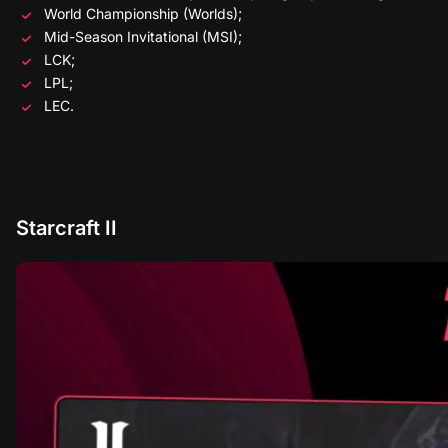
World Championship (Worlds);
Mid-Season Invitational (MSI);
LCK;
LPL;
LEC.
Starcraft II