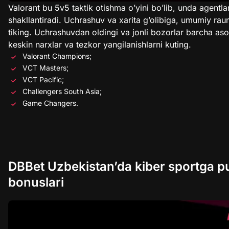
Valorant bu 5v5 taktik otishma o’yini bo’lib, unda agentla
shakllantiradi. Uchrashuv va xarita g’olibiga, umumiy raun
tiking. Uchrashuvdan oldingi va jonli bozorlar barcha as
keskin narxlar va tezkor yangilanishlarni kuting.
Valorant Champions;
VCT Masters;
VCT Pacific;
Challengers South Asia;
Game Changers.
DBBet Uzbekistan’da kiber sportga pu
bonuslari