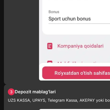
Depozit mablag’lari
3
UZS KASSA, UPAYS, Telegram Kassa, AKEPAY yoki bosh