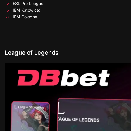
ESL Pro League;
IEM Katowice;
IEM Cologne.
League of Legends