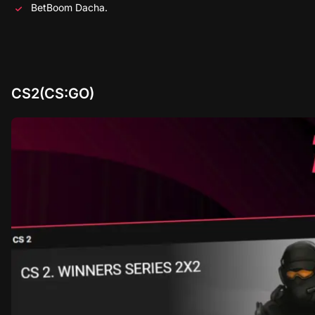
BetBoom Dacha.
CS2(CS:GO)