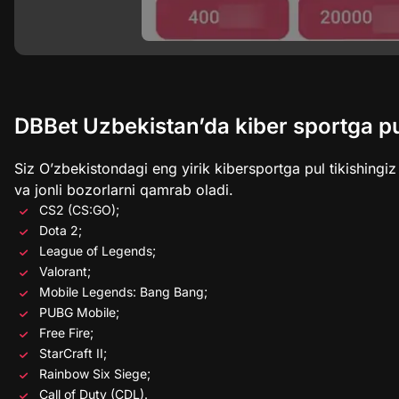
DBBet Uzbekistan’da kiber sportga pul
Siz O’zbekistondagi eng yirik kibersportga pul tikishing
va jonli bozorlarni qamrab oladi.
CS2 (CS:GO);
Dota 2;
League of Legends;
Valorant;
Mobile Legends: Bang Bang;
PUBG Mobile;
Free Fire;
StarCraft II;
Rainbow Six Siege;
Call of Duty (CDL).