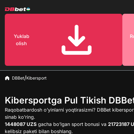
Yuklab
R
olish
DBBet
Kibersport
Kibersportga Pul Tikish DBBe
Raqobatbardosh o’yinlarni yoqtirasizmi? DBBet kibersportg
sinab ko’ring.
1448087 UZS
gacha bo’lgan sport bonusi va
21723187 U
kelibsiz paketi bilan boshlang.