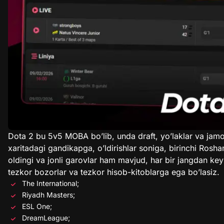
Dota 2 bu 5v5 MOBA bo’lib, unda draft, yo’laklar va jamoav
xaritadagi gandikapga, o’ldirishlar soniga, birinchi Rosha
oldingi va jonli garovlar ham mavjud, har bir jangdan key
tezkor bozorlar va tezkor hisob-kitoblarga ega bo’lasiz.
The International;
Riyadh Masters;
ESL One;
DreamLeague;