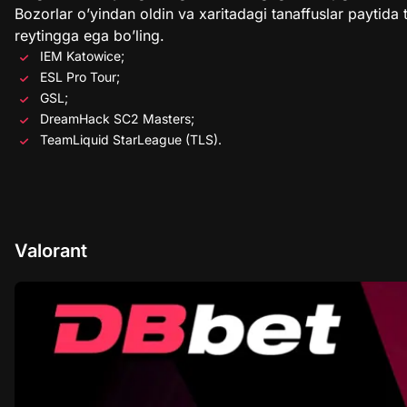
Bozorlar o’yindan oldin va xaritadagi tanaffuslar paytida ta
reytingga ega bo’ling.
IEM Katowice;
ESL Pro Tour;
GSL;
DreamHack SC2 Masters;
TeamLiquid StarLeague (TLS).
Valorant