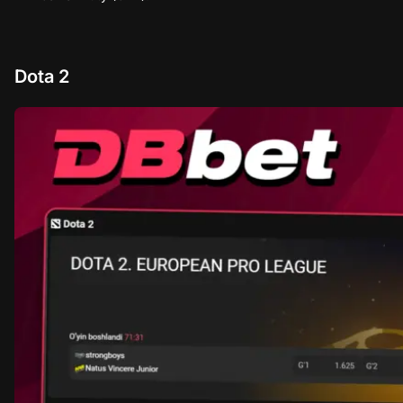
Dota 2