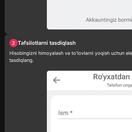
Tafsilotlarni tasdiqlash
2
Hisobingizni himoyalash va to’lovlarni yoqish uchun el
tasdiqlang.