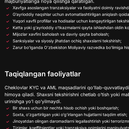
majburiyatlariga rioya qilishga qaratilgan.
Xavfga asoslangan tranzaksiyalar va faoliyatni doimiy ravishda
G’ayrioddiy naqshlar uchun avtomatlashtirilgan aniqlash qoidal
Yuqori xavfli profillar va hodisalar uchun kengaytirilgan tekshi
Katta yoki g’ayrioddiy o’tkazmalarni qayta ishlashdan oldin ko’
Mijozlar xavfini baholash va davriy qayta baholash;
Sanksiyalar va siyosiy jihatdan ochiq shaxslarni tekshirish;
Zarur bo’lganda O’zbekiston Moliyaviy razvedka bo’limiga his
Taqiqlangan faoliyatlar
Cheklovlar KYC va AML maqsadlarini qo’llab-quvvatlaydi 
himoya qiladi. Shaxsni tekshirishni chetlab o’tish yoki mab
urinishga yo’l qo’yilmaydi.
Bir shaxs uchun bir nechta hisob ochish yoki boshqarish;
Soxta, o’zgartirilgan yoki o’g’irlangan hujjatlarni taqdim etish;
Jinoyatdan olingan daromadlarni legallashtirish yoki terrorizmn
Tizimlar, koeffitsientlar yoki tranzaksiya oqimlarini manipulyats