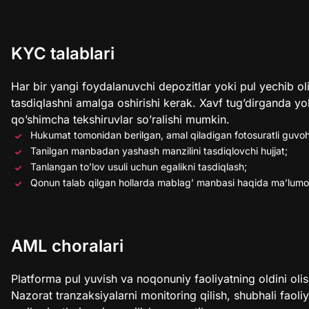
KYC talablari
Har bir yangi foydalanuvchi depozitlar yoki pul yechib oli
tasdiqlashni amalga oshirishi kerak. Xavf tug’dirganda y
qo’shimcha tekshiruvlar so’ralishi mumkin.
Hukumat tomonidan berilgan, amal qiladigan fotosuratli guv
Tanilgan manbadan yashash manzilini tasdiqlovchi hujjat;
Tanlangan to’lov usuli uchun egalikni tasdiqlash;
Qonun talab qilgan hollarda mablag’ manbasi haqida ma’lumo
AML choralari
Platforma pul yuvish va noqonuniy faoliyatning oldini olis
Nazorat tranzaksiyalarni monitoring qilish, shubhali faoli