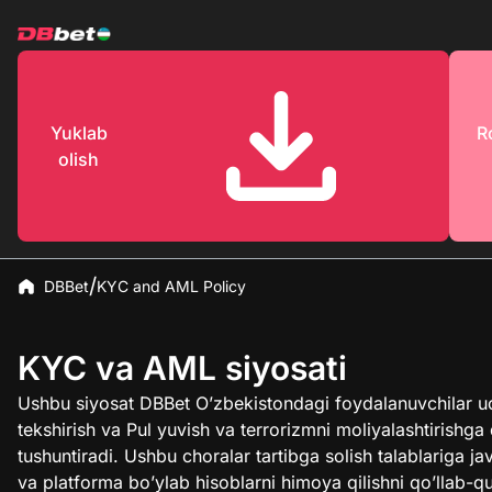
Yuklab
R
olish
DBBet
KYC and AML Policy
KYC va AML siyosati
Ushbu siyosat DBBet O’zbekistondagi foydalanuvchilar u
tekshirish va Pul yuvish va terrorizmni moliyalashtirishga
tushuntiradi. Ushbu choralar tartibga solish talablariga j
va platforma bo’ylab hisoblarni himoya qilishni qo’llab-qu