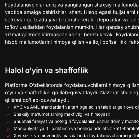
Foydalanuvchilar aniq va yangilangan shaxsiy ma’lumotlarn
vaqtida amalga oshirishlari shart. Hisob egasi hujjatlarni
so’rovlariga tezda javob berishi kerak. Depozitlar va pul
to’lov usullaridan foydalanish mumkin. Har qanday shubha
xizmatiga kechiktirmasdan xabar berish kerak. Foydalanuvc
hisob ma’lumotlarini himoya qilish va iloji bo’lsa, ikki fakt
Halol o’yin va shaffoflik
Platforma O’zbekistonda foydalanuvchilarni himoya qilish
o’yin va shaffoflikni qo’llab-quvvatlaydi. Nazorat shuning
qilishni qo’llab-quvvatlaydi.
KYC va AML standartlari va tartibga solish talablariga rioya qil
Shaxsiy ma’lumotlarning maxfiyligi va himoyasi;
Shubhali faoliyat va noto’g’ri foydalanish uchun doimiy monito
Manipulyatsiya, til biriktirish va boshqa adolatsiz xatti-harakatl
Xavfsizlik va muvofiqlik masalalarida foydalanuvchilarni qo’ll