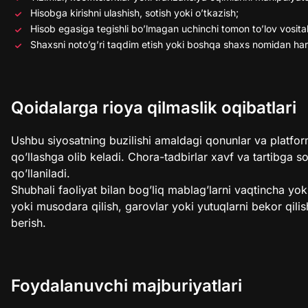
Hisobga kirishni ulashish, sotish yoki o’tkazish;
Hisob egasiga tegishli bo’lmagan uchinchi tomon to’lov vosita
Shaxsni noto’g’ri taqdim etish yoki boshqa shaxs nomidan hara
Qoidalarga rioya qilmaslik oqibatlari
Ushbu siyosatning buzilishi amaldagi qonunlar va platform
qo’llashga olib keladi. Chora-tadbirlar xavf va tartibga s
qo’llaniladi.
Shubhali faoliyat bilan bog’liq mablag’larni vaqtincha yoki
yoki musodara qilish, garovlar yoki yutuqlarni bekor qilis
berish.
Foydalanuvchi majburiyatlari