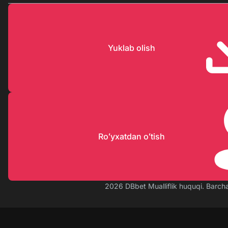
Yuklab olish
Roʻyxatdan oʻtish
2026 DBbet Mualliflik huquqi. Barch