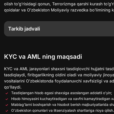
olish to’g’risidagi qonun, Terrorizmga qarshi kurash to’g’
qoidalar va O’zbekiston Moliyaviy razvedka bo’limining k
Tarkib jadvali
KYC va AML ning maqsadi
KYC talablari
AML choralari
KYC va AML ning maqsadi
Taqiqlangan faoliyatlar
Qoidalarga rioya qilmaslik oqibatlari
KYC va AML jarayonlari shaxsni tasdiqlovchi hujjatni tasdi
Foydalanuvchi majburiyatlari
tasdiqlaydi, firibgarlikning oldini oladi va moliyaviy jinoy
Halol o’yin va shaffoflik
vositalarini O’zbekistonda foydalanuvchi xavfsizligi va ad
qo’llaydi.
Tasdiqlangan hisob egasi shaxsiga asoslangan adolatli o’yin;
Hisob himoyasini kuchaytiradigan va xavfni kamaytiradigan xav
Mablag’larni boshqarish va hisobot berish majburiyatlarida sha
O’zbekiston qonunlari va litsenziyalash shartlariga rioya qilish.