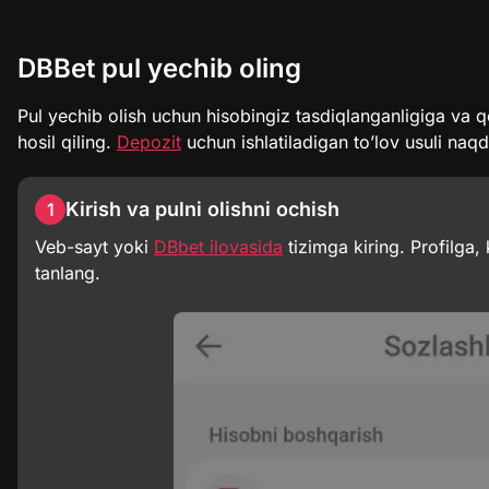
DBBet pul yechib oling
Pul yechib olish uchun hisobingiz tasdiqlanganligiga va q
hosil qiling.
Depozit
uchun ishlatiladigan to’lov usuli naq
Kirish va pulni olishni ochish
1
Veb-sayt yoki
DBbet ilovasida
tizimga kiring. Profilga
tanlang.