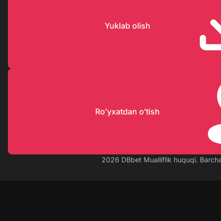
Yuklab olish
Roʻyxatdan oʻtish
2026 DBbet Mualliflik huquqi. Barch