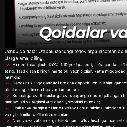
Ushbu qoidalar O’zbekistondagi to’lovlarga nisbatan qo’lla
ularga amal qiling.
Hisobni tasdiqlash (KYC): NID yoki pasport, so’ralganda selfi 
eting. Tasdiqlash birinchi marta pul yechib olish, katta miqdordagi
mumkin;
Depozit usuli qoidasi: Iloji boricha depozit uchun ishlatilgan to
olishlarning oldini olishga yordam beradi;
Bonusli garov: Bonuslar garov tugagunga qadar qulflangan hol
mablag’lari va tegishli yutuqlarni yo’qotishi mumkin;
Limitlar va darajalar: Har bir so’rov uchun minimal miqdor 800
va oylik limitlar qo’llanilishi mumkin;
Nom va valyuta mosligi: Hisob nomi to’lov hisobiga mos kelishi
konvertatsiyasi xorijiy valyuta usullarida qo’llanilishi mumkin.