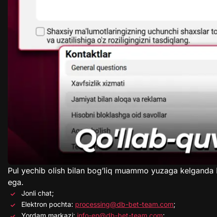
Pul yechib olish bilan bog’liq muammo yuzaga kelganda 
ega.
Jonli chat;
Elektron pochta:
processing@db-bet-team.com
;
Yordam markazi:
info-en@db-bet-team.com
;