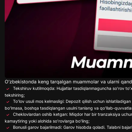
O’zbekistonda keng tarqalgan muammolar va ularni qanday 
Tekshiruv kutilmoqda: Hujjatlar tasdiqlanmaguncha so’rov to’xt
tekshiring;
To’lov usuli mos kelmasligi: Depozit qilish uchun ishlatiladig
bo’lmasa, boshqa tasdiqlangan usulni tanlang va qo’llab-quvvatlas
Cheklovlardan oshib ketgan: Miqdor har bir tranzaksiya uchu
kamaytiring yoki alohida so’rovlarga bo’ling;
Bonusli garov bajarilmadi: Garov hisobda qoladi. Talabni bajar