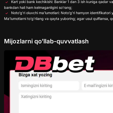
Kart yoki bank kechikishi: Banklar 1 dan 3 ish kuniga qadar vaq
bankdan hali ham kelmaganligini so’rang;
Noto’g’ri oluvchi ma’lumotlari: Noto’g’ri hamyon identifikatori 
Ma’lumotlarni to’g’rilang va qayta yuboring; agar usul qulflansa, q
Mijozlarni qo’llab-quvvatlash