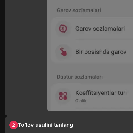
To’lov usulini tanlang
2