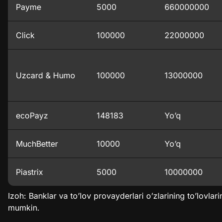
Payme
5000
660000000
Click
100000
22000000
Uzcard & Humo
100000
13000000
ecoPayz
148183
Yo’q
MuchBetter
10000
Yo’q
Piastrix
5000
10000000
Izoh: Banklar va to’lov provayderlari o’zlarining to’lovlarin
mumkin.