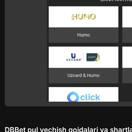
DBBet pul yechish qoidalari va shartla