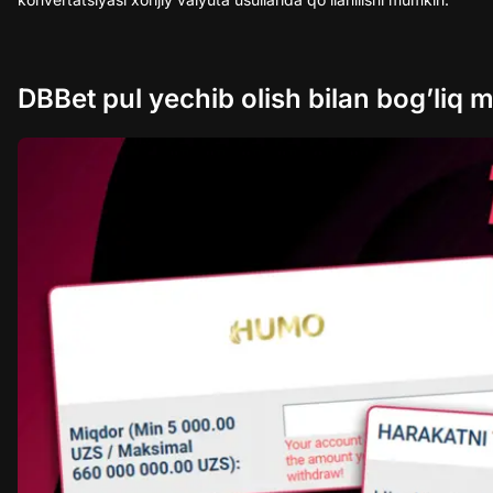
DBBet pul yechib olish bilan bog’li