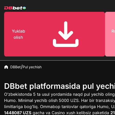
Yuklab
R
olish
DBBet
Pul yechish
DBbet platformasida pul yechi
O’zbekistonda 5 ta usul yordamida naqd pul yechib olin
Humo. Minimal yechib olish 5000 UZS. Har bir tranzak
limitlariga bog’liq. Ommabop tanlovlar qatoriga Humo, Uz
1448087 UZS
gacha va Casino xush kelibsiz paketida
21