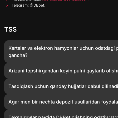
Telegram: @DBbet.
TSS
Kartalar va elektron hamyonlar uchun odatdagi p
qancha?
Arizani topshirgandan keyin pulni qaytarib olis
Tasdiqlash uchun qanday hujjatlar qabul qilinad
Agar men bir nechta depozit usullaridan foydal
Tekshiruvlar paytida DBBet olishning odatiy vaq