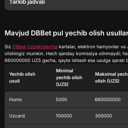
Tarkib jadvali
Mavjud DBBet pul yechib olish usullari
DBBet pul yechib oling
DBBet pul yechish qoidalari va shartlari
Mavjud DBBet pul yechib olish usullar
DBBet pul yechib olish bilan bog’liq mumkin bo’lga
Mijozlarni qo’llab-quvvatlash
Siz
DBbet Uzbekistan’da
kartalar, elektron hamyonlar va 
TSS
olishingiz mumkin. Hech qanday komissiya olinmaydi; har
660000000 UZS gacha, qayta ishlash esa usulga qarab b
Minimal
Yechib olish
Maksimal yech
yechib olish
usuli
olish (UZS)
(UZS)
Humo
5000
660000000
Uzcard
100000
300000